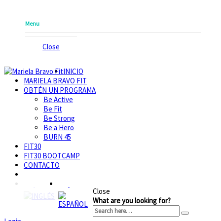
Menu
Close
INICIO
MARIELA BRAVO FIT
OBTÉN UN PROGRAMA
Be Active
Be Fit
Be Strong
Be a Hero
BURN 45
FIT30
FIT30 BOOTCAMP
CONTACTO
Close
What are you looking for?