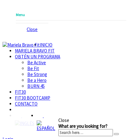
Menu
Close
INICIO
MARIELA BRAVO FIT
OBTÉN UN PROGRAMA
Be Active
Be Fit
Be Strong
Be a Hero
BURN 45
FIT30
FIT30 BOOTCAMP
CONTACTO
Close
What are you looking for?