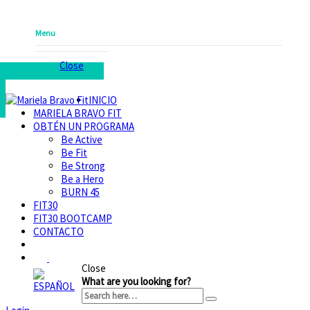
Menu
Close
INICIO
MARIELA BRAVO FIT
OBTÉN UN PROGRAMA
Be Active
Be Fit
Be Strong
Be a Hero
BURN 45
FIT30
FIT30 BOOTCAMP
CONTACTO
Close
What are you looking for?